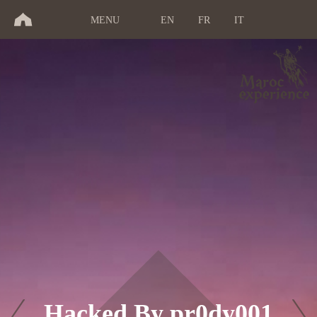
MENU
EN
FR
IT
Hacked By pr0dy001